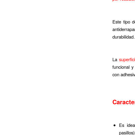
Este tipo d
antiderrap
durabilidad.
La
superfi
funcional y
con adhesiv
Caracte
Es idea
pasillos)