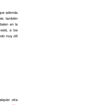
 que además
ie, también
sbalen en la
 está, a los
ndo muy útil
lquier otra