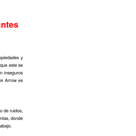
antes
ropiedades y
 que este se
an inseguros
ete Arrow es
to de ruidos,
entas, donde
rabajo.