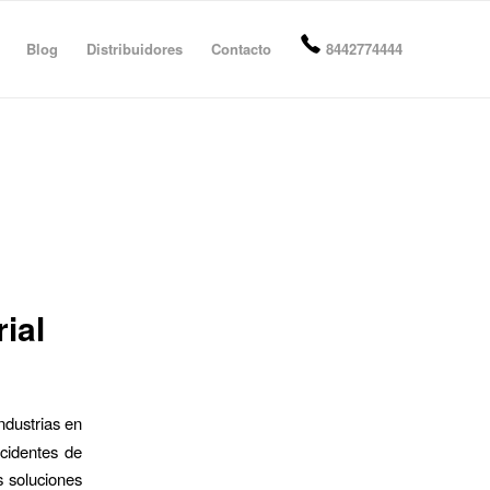
Blog
Distribuidores
Contacto
8442774444
ial
ndustrias en
cidentes de
s soluciones