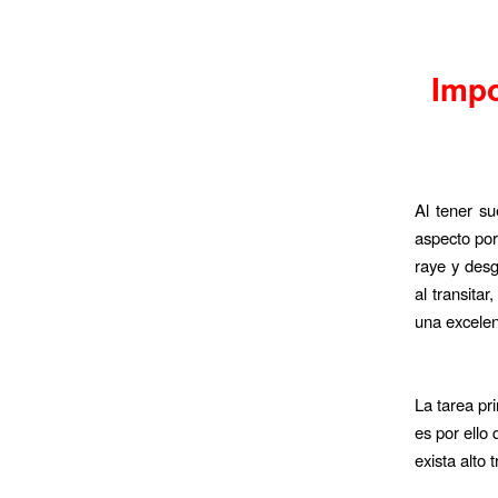
Impo
Al tener su
aspecto por
raye y desg
al transita
una excelen
La tarea pri
es por ello
exista alto 