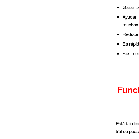
Garantiz
Ayudan 
muchas 
Reduce r
Es rápid
Sus medi
Funci
Está fabric
tráfico peat