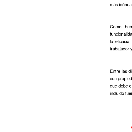
más idóneas
Como hemo
funcionalid
la eficacia
trabajador 
Entre las d
con propied
que debe es
incluido fue