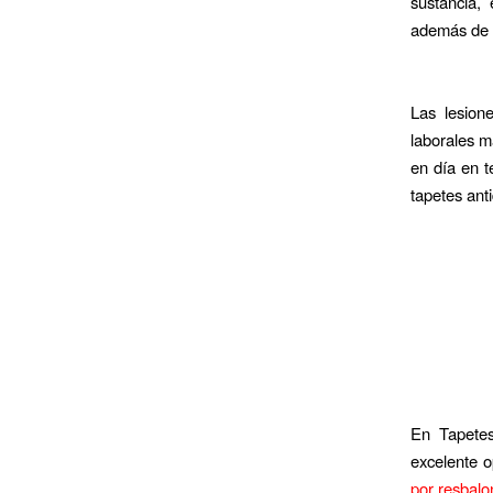
sustancia,
además de t
Las lesione
laborales m
en día en t
tapetes anti
En Tapete
excelente o
por resbalo