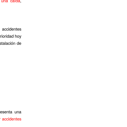
r una caída
,
s accidentes
rioridad hoy
stalación de
resenta una
r accidentes