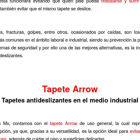
 esta funcionará evitando que quien pise pueda
resbalarse y sufri
ambién evitar que el mismo tapete se deslice.
s, fracturas, golpes, entre otros, ocasionados por caídas, son lo
ás comunes en el ámbito laboral e industrial, siendo su prevención la p
emas de seguridad y por ello una de las mejores alternativas, es la in
deslizantes.
Tapete Arrow
Tapetes antideslizantes en el medio industrial
s Mx, contamos con el
tapete Arrow
de uso general, la cual rep
pción, ya que, gracias a su versatilidad, es la opción ideal para
evita
nes
, además de cuidar el piso y superficies delicadas.