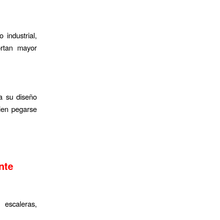
 industrial,
ortan mayor
a su diseño
bien pegarse
nte
 escaleras,