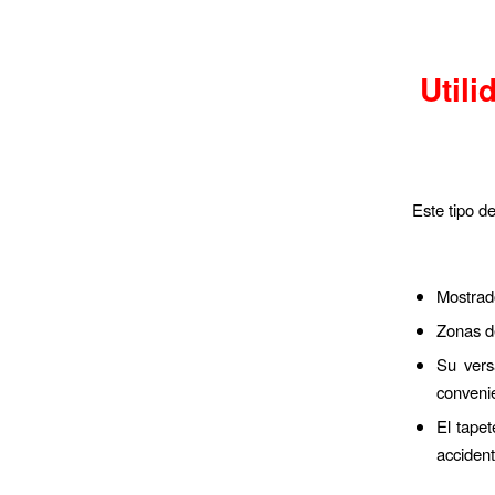
Utili
Este tipo de
Mostrado
Zonas d
Su vers
convenie
El tape
accident