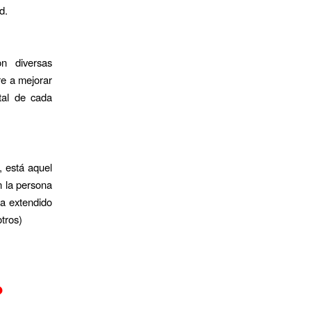
d.
n diversas
re a mejorar
ntal de cada
, está aquel
n la persona
ha extendido
otros)
?